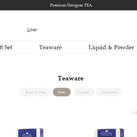
Premium Designer TEA
Gift Set
Teaware
Li
Teaware
Teapot & Glass
Filter
Canister