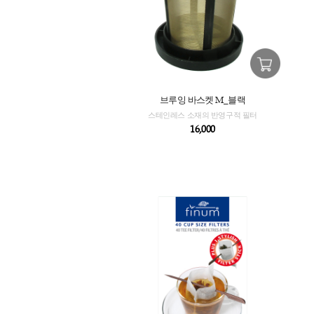
브루잉 바스켓 M_블랙
스테인레스 소재의 반영구적 필터
16,000