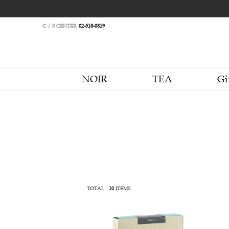
C / S CENTER
02-518-0819
NOIR
TEA
TOTAL :
10
ITEMS