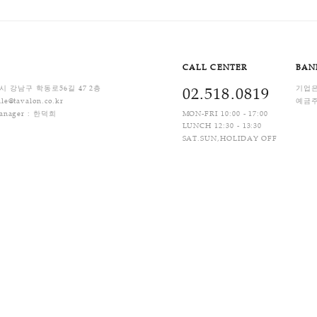
1
제
Q&A
CALL C