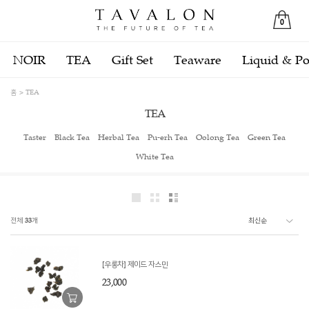
0
NOIR
TEA
Gift Set
Teaware
Liquid & P
홈
TEA
TEA
Taster
Black Tea
Herbal Tea
Pu-erh Tea
Oolong Tea
Green Tea
White Tea
전체
33
개
[우롱차] 제이드 자스민
23,000