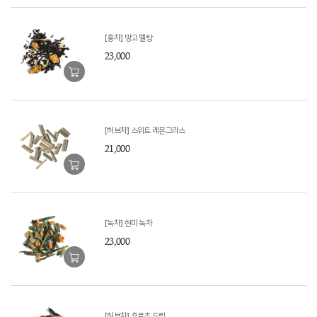
[홍차] 망고 멜랑
23,000
[허브차] 스위트 레몬그라스
21,000
[녹차] 현미 녹차
23,000
[허브차] 후르츠 드림