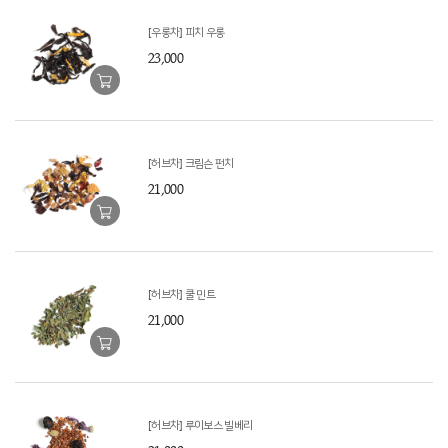
[우롱차] 피치 우롱
23,000
[허브차] 크림슨 펀치
21,000
[허브차] 쿨 민트
21,000
[허브차] 루이보스 빌베리