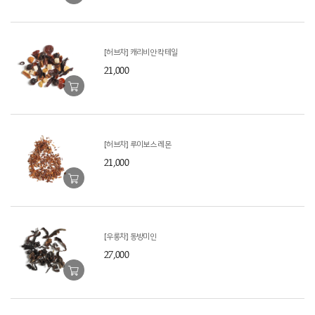
[허브차] 캐리비안 칵테일
21,000
[허브차] 루이보스 레몬
21,000
[우롱차] 동방미인
27,000