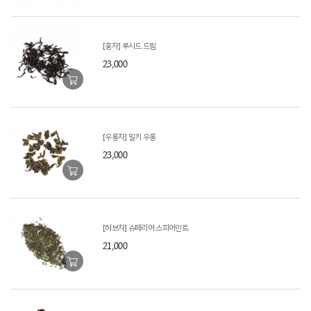
[홍차] 루시드 드림
23,000
[우롱차] 밀키 우롱
23,000
[허브차] 슈페리어 스피어민트
21,000