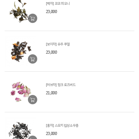
[백차] 코코 피오니
23,000
[보이차] 유주 푸얼
23,000
[허브차] 핑크 로즈버드
21,000
[홍차] 스모키 랍상소우총
23,000