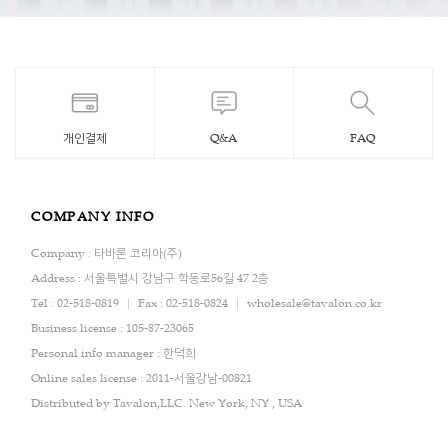
개인결제
Q&A
FAQ
COMPANY INFO
Company : 타바론 코리아(주)
Address : 서울특별시 강남구 학동로56길 47 2층
Tel : 02-518-0819
Fax : 02-518-0824
wholesale@tavalon.co.kr
Business license : 105-87-23065
Personal info manager : 한덕희
Online sales license : 2011-서울강남-00821
Distributed by Tavalon,LLC. New York, NY , USA