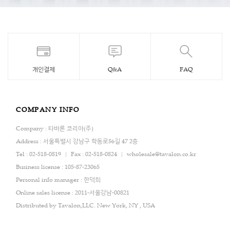
개인결제
Q&A
FAQ
COMPANY INFO
Company : 타바론 코리아(주)
Address : 서울특별시 강남구 학동로56길 47 2층
Tel : 02-518-0819
Fax : 02-518-0824
wholesale@tavalon.co.kr
Business license : 105-87-23065
Personal info manager : 한덕희
Online sales license : 2011-서울강남-00821
Distributed by Tavalon,LLC. New York, NY , USA