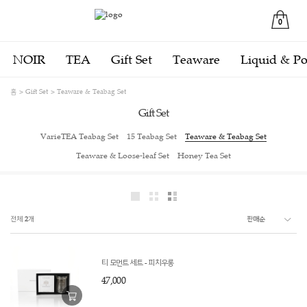
0
NOIR
TEA
Gift Set
Teaware
Liquid & P
홈
Gift Set
Teaware & Teabag Set
Gift Set
VarieTEA Teabag Set
15 Teabag Set
Teaware & Teabag Set
Teaware & Loose-leaf Set
Honey Tea Set
전체
2
개
티 모먼트 세트 - 피치우롱
47,000