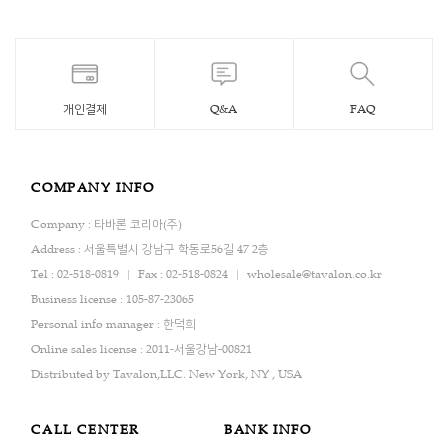
개인결제
Q&A
FAQ
COMPANY INFO
Company : 타바론 코리아(주)
Address : 서울특별시 강남구 학동로56길 47 2층
Tel : 02-518-0819
Fax : 02-518-0824
wholesale@tavalon.co.kr
Business license : 105-87-23065
Personal info manager : 한덕희
Online sales license : 2011-서울강남-00821
Distributed by Tavalon,LLC. New York, NY , USA
CALL CENTER
BANK INFO