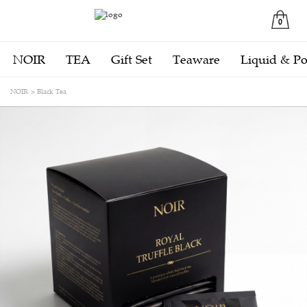
0
NOIR
TEA
Gift Set
Teaware
Liquid & P
NOIR
Black Tea