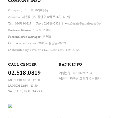
COMPANY INFO
Company : 타바론 코리아(주)
Address : 서울특별시 강남구 학동로56길 47 2층
Tel : 02-518-0819
Fax : 02-518-0824
wholesale@tavalon.co.kr
Business license : 105-87-23065
Personal info manager : 한덕희
Online sales license : 2011-서울강남-00821
Distributed by Tavalon,LLC. New York, NY , USA
CALL CENTER
BANK INFO
02.518.0819
기업은행 : 061.063962.04.013
예금주 : 타바론 코리아 주식회사
MON-FRI 10:00 - 17:00
LUNCH 12:30 - 13:30
SAT, SUN, HOLIDAY OFF