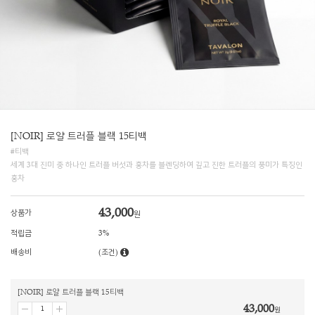
[NOIR] 로얄 트러플 블랙 15티백
#티백
세계 3대 진미 중 하나인 트러플 버섯과 홍차를 블렌딩하여 깊고 진한 트러플의 풍미가 특징인
홍차
43,000
상품가
원
적립금
3%
배송비
(조건)
[NOIR] 로얄 트러플 블랙 15티백
43,000
원