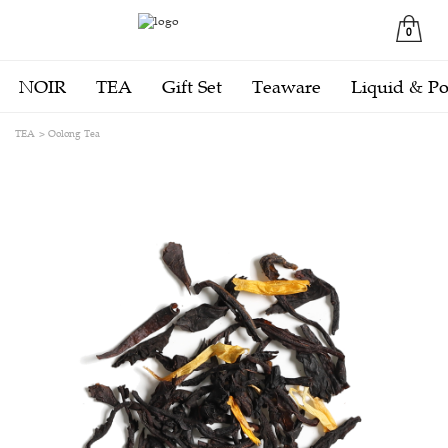
0
NOIR
TEA
Gift Set
Teaware
Liquid & P
TEA
Oolong Tea