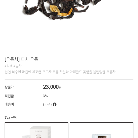
[우롱차] 피치 우롱
#티백 #잎차
천연 복숭아 과즙에 최고급 포모사 우롱 찻잎과 마리골드 꽃잎을 블렌딩한 우롱차
23,000
상품가
원
적립금
3%
배송비
(조건)
Tea 선택