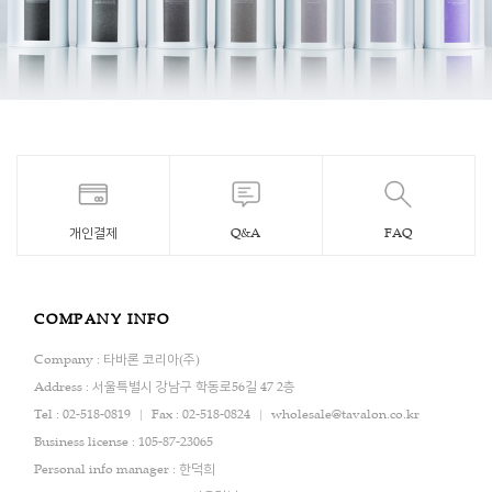
개인결제
Q&A
FAQ
COMPANY INFO
Company : 타바론 코리아(주)
Address : 서울특별시 강남구 학동로56길 47 2층
Tel : 02-518-0819
Fax : 02-518-0824
wholesale@tavalon.co.kr
Business license : 105-87-23065
Personal info manager : 한덕희