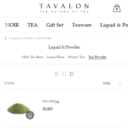
0
NOIR
TEA
Gift Set
Teaware
Liquid & P
홈
Liquid & Powder
Tea Powder
Liquid & Powder
Milk Tea Base
Liquid Base
Honey Tea
Tea Powder
전체
3
개
마차 라떼 1kg
58,000