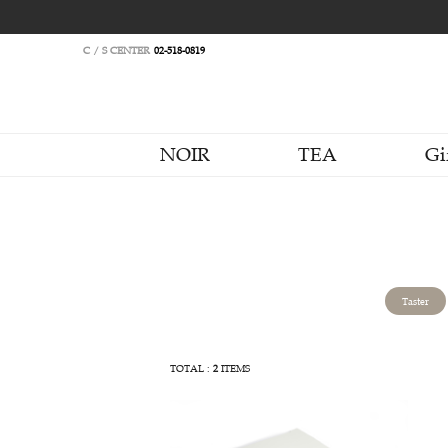
C / S CENTER
02-518-0819
NOIR
TEA
TOTAL :
2
ITEMS