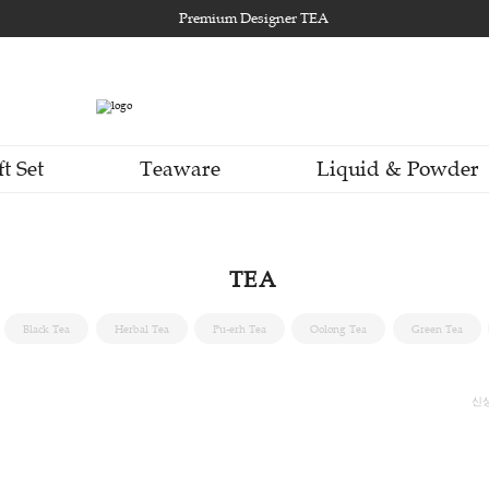
Premium Designer TEA
Gift Set
Teaware
Li
TEA
Taster
Black Tea
Herbal Tea
Pu-erh Tea
Oolon