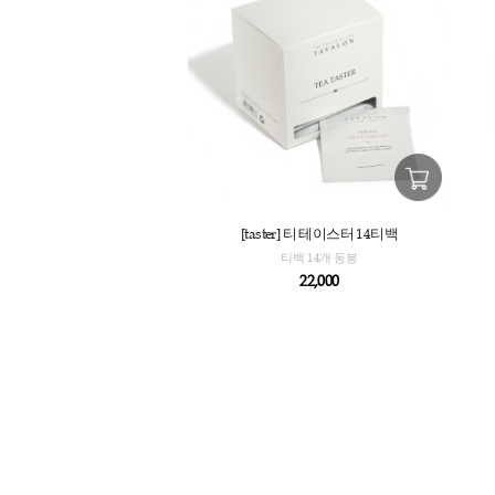
[taster] 티 테이스터 14티백
티백 14개 동봉
22,000