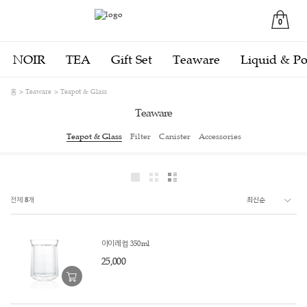
0
NOIR
TEA
Gift Set
Teaware
Liquid & P
홈
Teaware
Teapot & Glass
Teaware
Teapot & Glass
Filter
Canister
Accessories
전체
8
개
아이레 컵 350ml
25,000