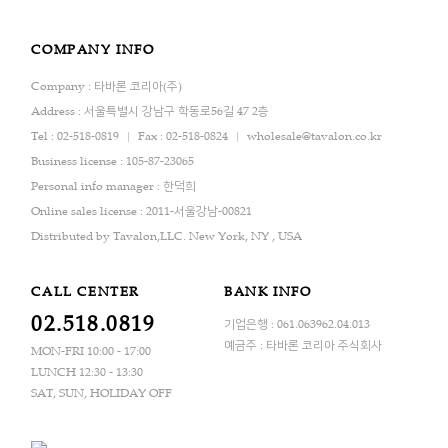
COMPANY INFO
Company : 타바론 코리아(주)
Address : 서울특별시 강남구 학동로56길 47 2층
Tel : 02-518-0819
Fax : 02-518-0824
wholesale@tavalon.co.kr
Business license : 105-87-23065
Personal info manager : 한덕희
Online sales license : 2011-서울강남-00821
Distributed by Tavalon,LLC. New York, NY , USA
CALL CENTER
BANK INFO
02.518.0819
기업은행 : 061.063962.04.013
예금주 : 타바론 코리아 주식회사
MON-FRI 10:00 - 17:00
LUNCH 12:30 - 13:30
SAT, SUN, HOLIDAY OFF