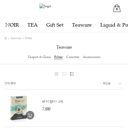
0
NOIR
TEA
Gift Set
Teaware
Liquid & P
홈
Teaware
Filter
Teaware
Teapot & Glass
Filter
Canister
Accessories
전체
10
개
60 티 필터 + 스틱
7,000