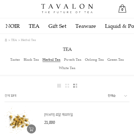
0
NOIR
TEA
Gift Set
Teaware
Liquid & P
홈
TEA
Herbal Tea
TEA
Taster
Black Tea
Herbal Tea
Pu-erh Tea
Oolong Tea
Green Tea
White Tea
전체
13
개
[허브차] 로얄 캐모마일
21,000