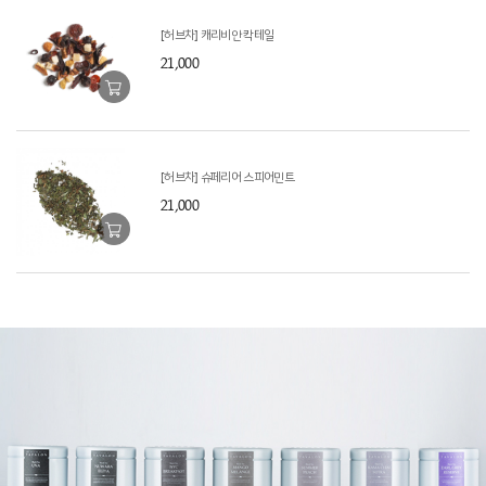
[허브차] 캐리비안 칵테일
21,000
[허브차] 슈페리어 스피어민트
21,000