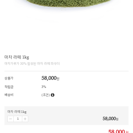
마차 라떼 1kg
마차가루가 30% 함유된 마차 라떼 파우더
58,000
상품가
원
적립금
3%
배송비
(조건)
마차 라떼 1kg
58,000
원
58,000
원