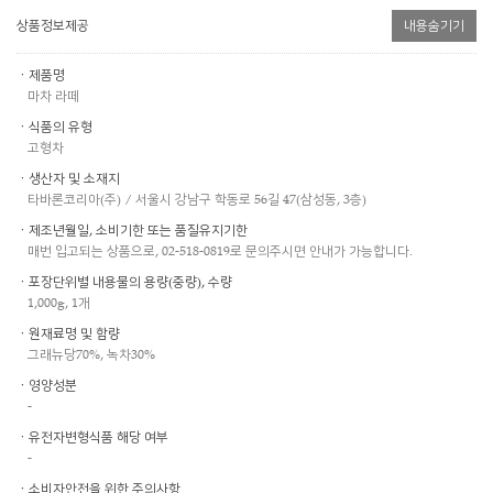
상품정보제공
내용숨기기
ㆍ제품명
마차 라떼
ㆍ식품의 유형
고형차
ㆍ생산자 및 소재지
타바론코리아(주) / 서울시 강남구 학동로 56길 47(삼성동, 3층)
ㆍ제조년월일, 소비기한 또는 품질유지기한
매번 입고되는 상품으로, 02-518-0819로 문의주시면 안내가 가능합니다.
ㆍ포장단위별 내용물의 용량(중량), 수량
1,000g, 1개
ㆍ원재료명 및 함량
그래뉴당70%, 녹차30%
ㆍ영양성분
-
ㆍ유전자변형식품 해당 여부
-
ㆍ소비자안전을 위한 주의사항