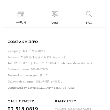
개인결제
Q&A
FAQ
COMPANY INFO
Company : 타바론 코리아(주)
Address : 서울특별시 강남구 학동로56길 47 2층
Tel : 02-518-0819
Fax : 02-518-0824
wholesale@tavalon.co.kr
Business license : 105-87-23065
Personal info manager : 한덕희
Online sales license : 2011-서울강남-00821
Distributed by Tavalon,LLC. New York, NY , USA
CALL CENTER
BANK INFO
02.518.0819
기업은행 : 061.063962.04.013