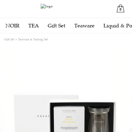
0
NOIR
TEA
Gift Set
Teaware
Liquid & P
Gift Set
Teaware & Teabag Set