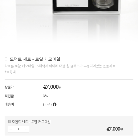
티 모먼트 세트 - 로얄 캐모마일
타바론 로얄 캐모마일 15티백과 아이레 더블 월 글래스가 구성되어있는 선물세트
#쇼핑백
47,000
상품가
원
적립금
3%
배송비
(조건)
티 모먼트 세트 - 로얄 캐모마일
47,000
원