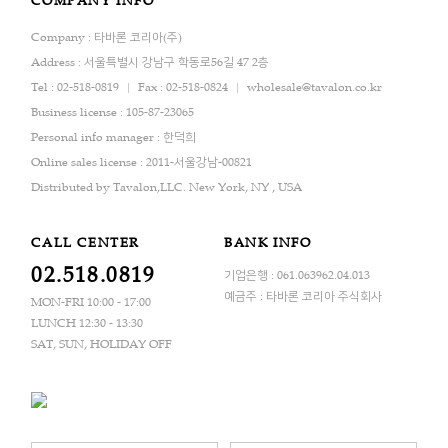
COMPANY INFO
Company : 타바론 코리아(주)
Address : 서울특별시 강남구 학동로56길 47 2층
Tel : 02-518-0819
Fax : 02-518-0824
wholesale@tavalon.co.kr
Business license : 105-87-23065
Personal info manager : 한덕희
Online sales license : 2011-서울강남-00821
Distributed by Tavalon,LLC. New York, NY , USA
CALL CENTER
BANK INFO
02.518.0819
기업은행 : 061.063962.04.013
예금주 : 타바론 코리아 주식회사
MON-FRI 10:00 - 17:00
LUNCH 12:30 - 13:30
SAT, SUN, HOLIDAY OFF