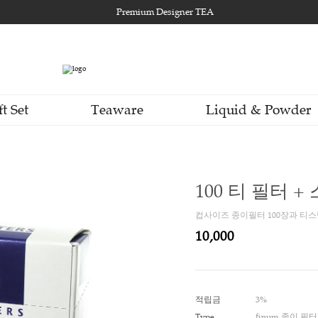
Premium Designer TEA
Gift Set
Teaware
Li
10
컵사이즈
10,0