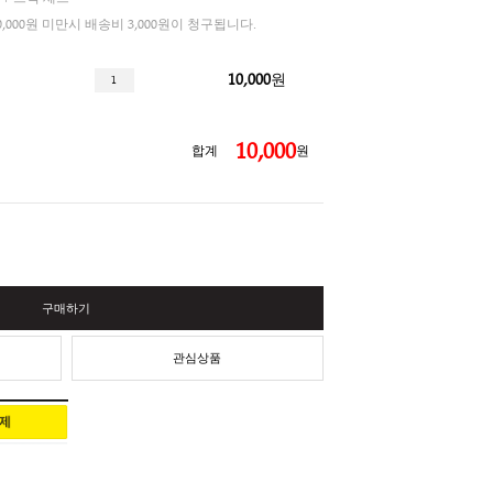
3%
finum 종이 필터 + 스틱 세트
총 결제금액이 30,000원 미만시 배송비 3,000원이 청구됩니다.
10,000
 필터 + 스틱
10,
합계
구매하기