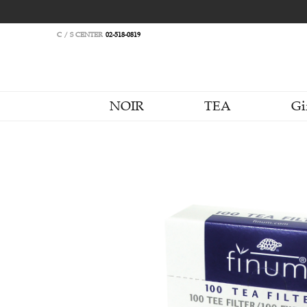
C / S CENTER
02-518-0819
NOIR
TEA