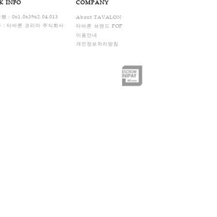
습니다.
FAQ
ENTER
BANK INFO
COMPANY
기업은행 : 061.063962.04.013
About TAVALO
18.0819