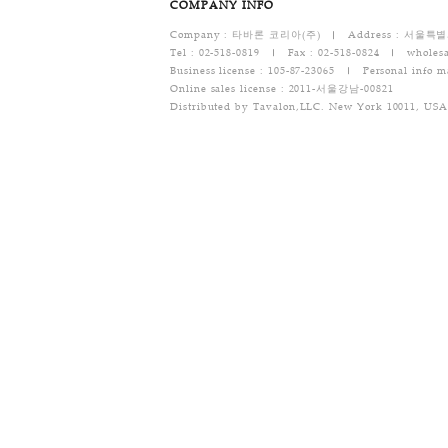
[반품/교환 택배비용]
반품 택배비 : 기본 배송료는 6,000원(왕복택
- 문의 : 02-518-0819
개인결
COMPANY INFO
Company : 타바론 코리아(주)
Addr